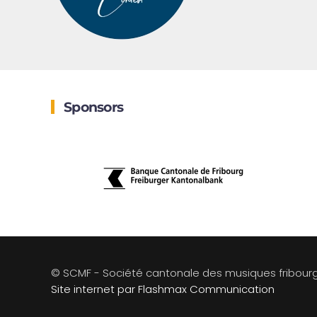
Sponsors
© SCMF - Société cantonale des musiques fribour
Site internet par Flashmax Communication