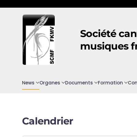
Accéder au contenu principal
Société can
musiques f
News
Organes
Documents
Formation
Con
Calendrier