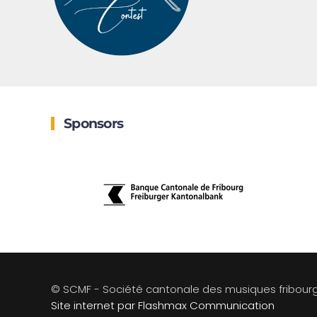
Sponsors
© SCMF - Société cantonale des musiques fribour
Site internet par Flashmax Communication