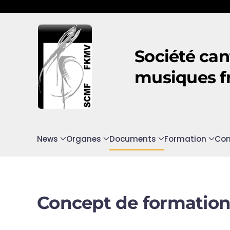
Accéder au contenu principal
Société can
musiques f
News
Organes
Documents
Formation
Con
Concept de formatio