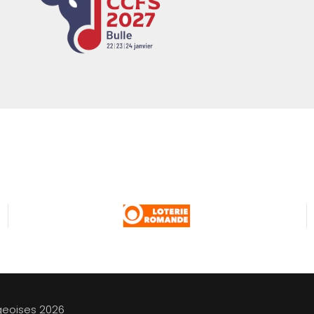
geoises
2026