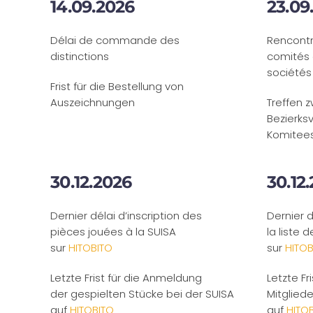
14.09.2026
23.09
Délai de commande des
Rencontr
distinctions
comités 
sociétés
Frist für die Bestellung von
Auszeichnungen
Treffen 
Bezierk
Komitees
30.12.2026
30.12
Dernier délai d’inscription des
Dernier d
pièces jouées à la SUISA
la liste
sur
HITOBITO
sur
HITOB
Letzte Frist für die Anmeldung
Letzte Fr
der gespielten Stücke bei der SUISA
Mitgliede
auf
HITOBITO
auf
HITO