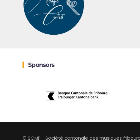
Sponsors
© SCMF - Société cantonale des musiques fribour