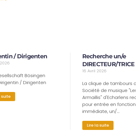
entin / Dirigenten
Recherche un/e
t 2026
DIRECTEUR/TRICE
16 Avril 2026
esellschaft Bösingen
irigentin / Dirigenten
La clique de tambours d
Société de musique "Le
a suite
Armaillis" d'Echarlens r
pour entrée en fonction
immédiate, un/…
Lire la suite