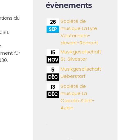
évènements
ations du
Société de
26
musique La Lyre
SEP
030.
Vuisternens-
devant-Romont
e
Musikgesellschaft
15
ment für
St. Silvester
NOV
030.
Musikgesellschaft
5
Ueberstorf
DÉC
Société de
13
musique La
DÉC
Caecilia Saint-
Aubin