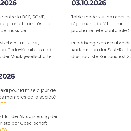
.2026
03.10.2026
e entre la BCF, SCMF,
Table ronde
sur les modific
de giron et comités des
règlement de fête pour la
 de musique
prochaine fête cantonale 2
zwischen FKB, SCMF,
Rundtischgespräch über di
sverbände-Komitees und
Änderungen der Fest-Regle
 der Musikgesellschaften
das nächste Kantonsfest 2
.2026
élai pour la mise à jour de
 des membres de la société
ITO
ist für die Aktualisierung der
rliste der Gesellschaft
BITO