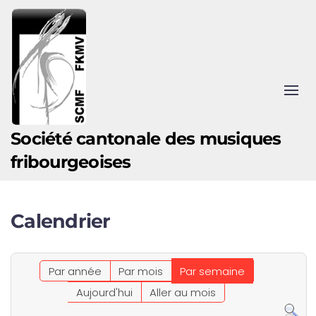
Accéder au contenu principal
Société cantonale des musiques
fribourgeoises
Calendrier
Par année
Par mois
Par semaine
Aujourd'hui
Aller au mois