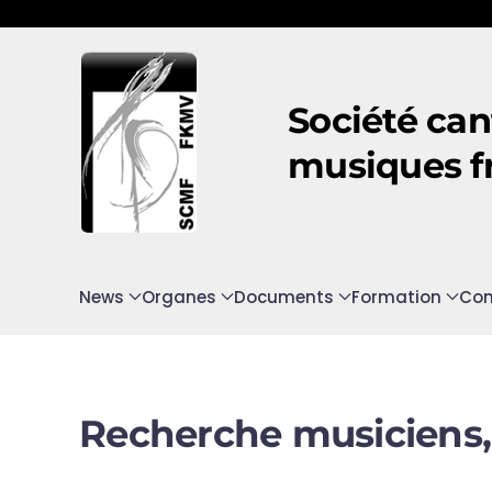
Accéder au contenu principal
Société can
musiques f
News
Organes
Documents
Formation
Con
Recherche musiciens,