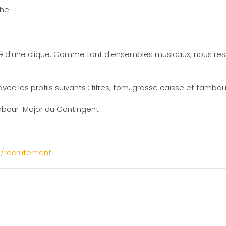
rche
oté d'une clique. Comme tant d’ensembles musicaux, nous r
les profils suivants : fifres, tom, grosse caisse et tambou
ambour-Major du Contingent
g/recrutement