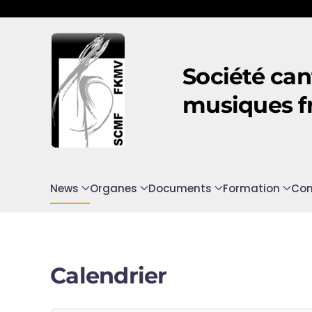
Accéder au contenu principal
Société can
musiques f
News
Organes
Documents
Formation
Con
Calendrier