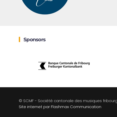
Sponsors
© SCMF - Société cantonale des musiques fribour
Site internet par Flashmax Communication