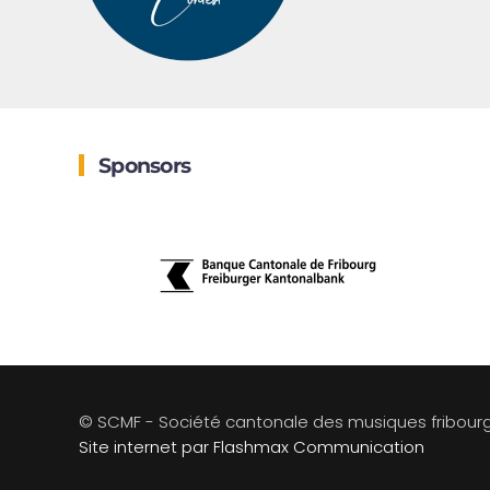
Sponsors
© SCMF - Société cantonale des musiques fribour
Site internet par Flashmax Communication