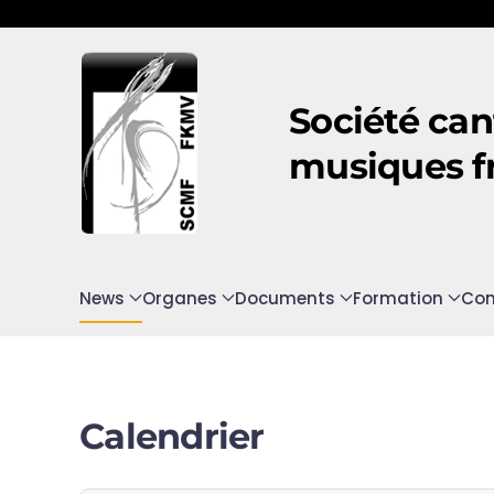
Accéder au contenu principal
Société can
musiques f
News
Organes
Documents
Formation
Con
Calendrier