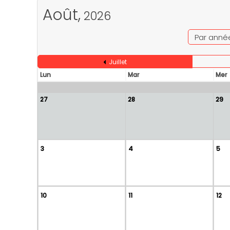
Août,
2026
Par anné
Juillet
Lun
Mar
Mer
27
28
29
3
4
5
10
11
12