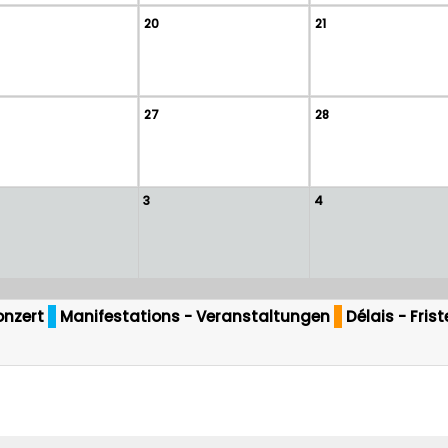
20
21
27
28
3
4
onzert
Manifestations - Veranstaltungen
Délais - Fris