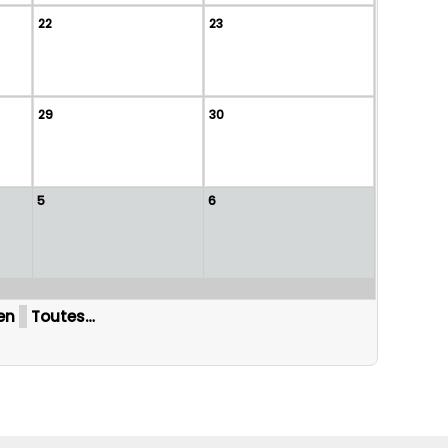
22
23
29
30
5
6
ten
Toutes…