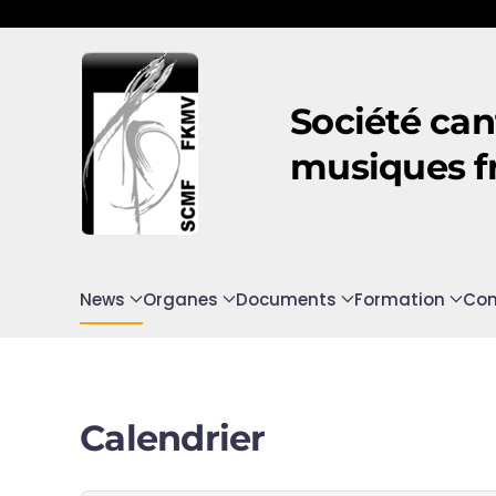
Accéder au contenu principal
Société can
musiques f
News
Organes
Documents
Formation
Con
Calendrier