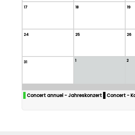
17
18
19
24
25
26
1
2
31
Concert annuel - Jahreskonzert
Concert - K