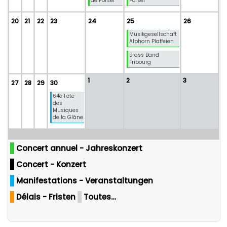
de Porsel
Porsel
20
21
22
23
24
25
26
Musikgesellschaft
Alphorn Plaffeien
Brass Band
Fribourg
1
2
3
27
28
29
30
64e Fête
des
Musiques
de la Glâne
Concert annuel - Jahreskonzert
Concert - Konzert
Manifestations - Veranstaltungen
Délais - Fristen
Toutes…