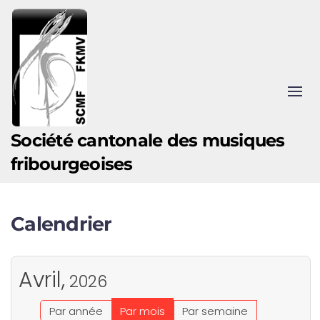
Accéder au contenu principal
Société cantonale des musiques
fribourgeoises
Calendrier
Avril,
2026
Par année
Par mois
Par semaine