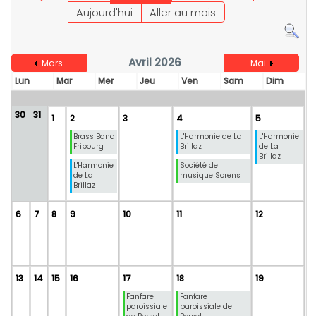
Aujourd'hui
Aller au mois
Avril 2026
Mars
Mai
Lun
Mar
Mer
Jeu
Ven
Sam
Dim
30
31
1
2
3
4
5
Brass Band
L'Harmonie de La
L'Harmonie
Fribourg
Brillaz
de La
Brillaz
L'Harmonie
Société de
de La
musique Sorens
Brillaz
6
7
8
9
10
11
12
13
14
15
16
17
18
19
Fanfare
Fanfare
paroissiale
paroissiale de